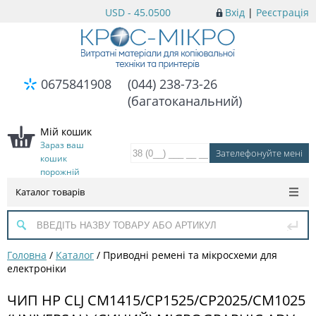
USD - 45.0500
Вхід
|
Реєстрація
0675841908
(044) 238-73-26
(багатоканальний)
Мій кошик
Зараз ваш
кошик
порожній
Каталог товарів
Головна
/
Каталог
/
Приводні ремені та мікросхеми для
електроніки
ЧИП HP CLJ CM1415/CP1525/CP2025/CM1025