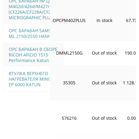
OPC БАРАБАН HP LJ Pro
M402d/426d/M427/M506
(CF226A/CF228A/CF287A)
MICROGRAPHIC PLUS
OPCPM402PLUS
In stock
67.73
OPC БАРАБАН SAMSUNG
ML 2150/2550 HANP
OPC БАРАБАН В СБОРЕ
DMML2150G
Out of stock
190.08
RICOH AFICIO 1515
Performance Katun
ВТУЛКА ВЕРХНЕГО ВАЛА
НАГРЕВАТЕЛЯ MINOLTA
35305
Out of stock
1 128.7
EP 6000 KATUN
576216
Out of stock
0.00