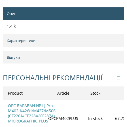
Опис
1.4 k
Характеристики
Відгуки
ПЕРСОНАЛЬНІ РЕКОМЕНДАЦІЇ
Product
Article
Stock
OPC БАРАБАН HP LJ Pro
M402d/426d/M427/M506
(CF226A/CF228A/CF287A)
OPCPM402PLUS
In stock
67.73
MICROGRAPHIC PLUS