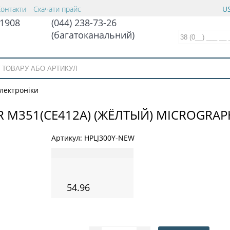
Контакти
Скачати прайс
US
1908
(044) 238-73-26
(багатоканальний)
електроніки
OR M351(CE412A) (ЖЁЛТЫЙ) MICROGRA
Артикул:
HPLJ300Y-NEW
54.96