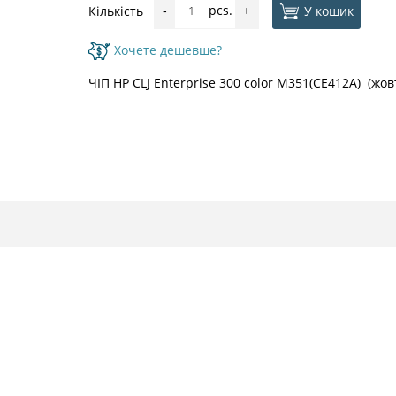
pcs.
У кошик
Кількість
-
+
Хочете дешевше?
ЧІП HP CLJ Enterprise 300 color M351(CE412A) (