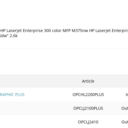
1 HP Laserjet Enterprise 300 color MFP M375nw HP Laserjet Enter
5dw" 2.6k
Article
RAPHIC PLUS
OPCHL2200PLUS
I
OPCLJ2100PLUS
Out
OPCLJ2410
Out