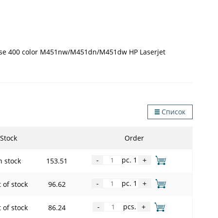
prise 400 color M451nw/M451dn/M451dw HP Laserjet
Список
Stock
Order
pc. 1
n stock
153.51
-
+
pc. 1
 of stock
96.62
-
+
pcs.
 of stock
86.24
-
+