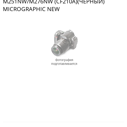
M251NW/M276NW (CF210A)(ЧЁРНЫЙ)
MICROGRAPHIC NEW