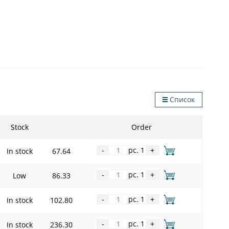
Список
Stock
Order
pc. 1
In stock
67.64
-
+
pc. 1
Low
86.33
-
+
pc. 1
In stock
102.80
-
+
pc. 1
In stock
236.30
-
+