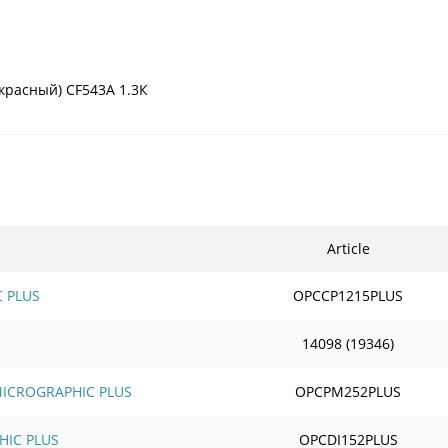
красный) CF543A 1.3К
Article
C PLUS
OPCCP1215PLUS
14098 (19346)
 MICROGRAPHIC PLUS
OPCPM252PLUS
HIC PLUS
OPCDI152PLUS