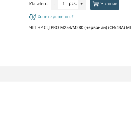
pcs.
У кошик
Кількість
-
+
Хочете дешевше?
ЧІП HP CLJ PRO M254/M280 (червоний) (CF543A) 