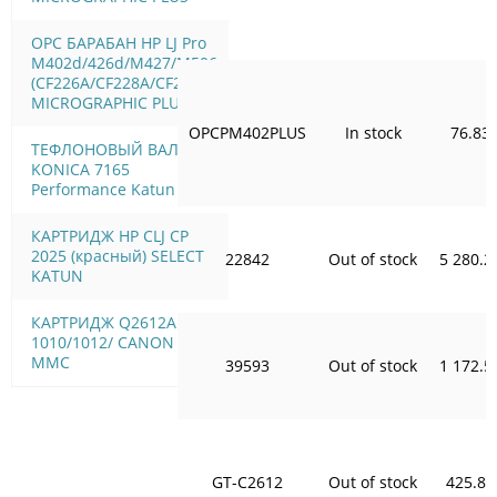
OPC БАРАБАН HP LJ Pro
M402d/426d/M427/M506
(CF226A/CF228A/CF287A)
MICROGRAPHIC PLUS
OPCPM402PLUS
In stock
76.83
ТЕФЛОНОВЫЙ ВАЛ
KONICA 7165
Performance Katun
КАРТРИДЖ HP CLJ CP
2025 (красный) SELECT
22842
Out of stock
5 280.2
KATUN
КАРТРИДЖ Q2612A HP LJ
1010/1012/ CANON FX10
MMC
39593
Out of stock
1 172.5
GT-C2612
Out of stock
425.83