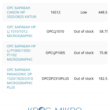
OPC БАРАБАН
CANON NP
16512
Low
448.50
3325/3825 KATUN
OPC БАРАБАН HP
LJ 1010/1012
OPCLJ1010
Out of stock
58.75
MICROGRAPHIC
OPC БАРАБАН HP
LJ P1005/1505/
OPCLJP1005
Out of stock
75.80
Р1102
MICROGRAPHIC
OPC БАРАБАН
PANASONIC DP
1520/1820/2310
OPCDP2310PLUS
Out of stock
182.54
MICROGRAPHIC
PLUS