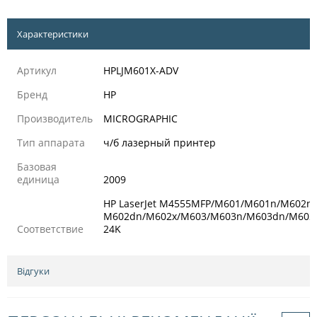
Характеристики
Артикул
HPLJM601X-ADV
Бренд
HP
Производитель
MICROGRAPHIC
Тип аппарата
ч/б лазерный принтер
Базовая
единица
2009
HP LaserJet M4555MFP/M601/M601n/M602n/
M602dn/M602x/M603/M603n/M603dn/M603
Соответствие
24K
Відгуки