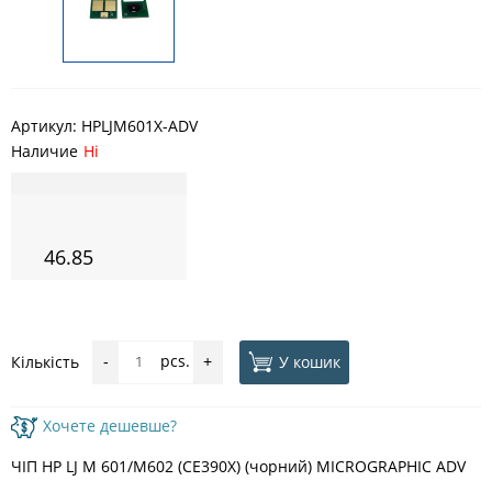
Артикул:
HPLJM601X-ADV
Наличие
Ні
46.85
pcs.
У кошик
Кількість
-
+
Хочете дешевше?
ЧІП HP LJ M 601/M602 (CE390X) (чорний) MICROGRAPHIC ADV