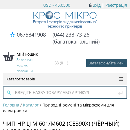
USD - 45.0500
Вхід
|
Реєстрація
0675841908
(044) 238-73-26
(багатоканальний)
Мій кошик
Зараз ваш
кошик
порожній
Каталог товарів
Головна
/
Каталог
/
Приводні ремені та мікросхеми для
електроніки
ЧИП HP LJ M 601/M602 (CE390X) (ЧЁРНЫЙ)