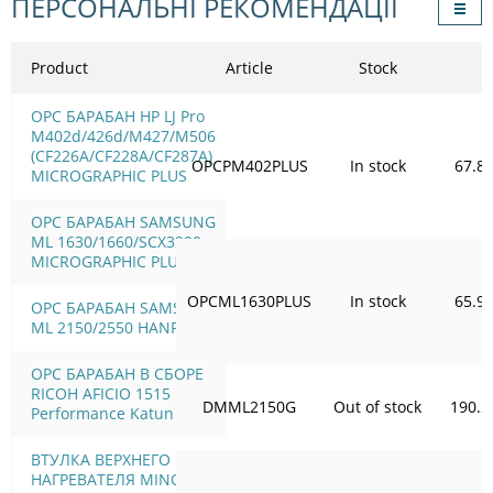
ПЕРСОНАЛЬНІ РЕКОМЕНДАЦІЇ
Product
Article
Stock
OPC БАРАБАН HP LJ Pro
M402d/426d/M427/M506
(CF226A/CF228A/CF287A)
OPCPM402PLUS
In stock
67.8
MICROGRAPHIC PLUS
OPC БАРАБАН SAMSUNG
ML 1630/1660/SCX3200
MICROGRAPHIC PLUS
OPCML1630PLUS
In stock
65.9
OPC БАРАБАН SAMSUNG
ML 2150/2550 HANP
OPC БАРАБАН В СБОРЕ
RICOH AFICIO 1515
DMML2150G
Out of stock
190.2
Performance Katun
ВТУЛКА ВЕРХНЕГО ВАЛА
НАГРЕВАТЕЛЯ MINOLTA