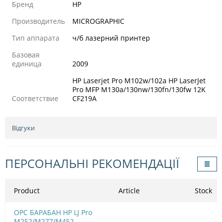
Бренд
HP
Производитель
MICROGRAPHIC
Тип аппарата
ч/б лазерний принтер
Базовая
единица
2009
HP Laserjet Pro M102w/102a HP LaserJet
Pro MFP M130a/130nw/130fn/130fw 12K
Соответствие
CF219A
Відгуки
ПЕРСОНАЛЬНІ РЕКОМЕНДАЦІЇ
Product
Article
Stock
OPC БАРАБАН HP LJ Pro
M252/M277/M452