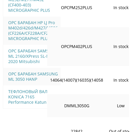
(CF400-403)
OPCPM252PLUS
In stock
MICROGRAPHIC PLUS
OPC БАРАБАН HP LJ Pro
M402d/426d/M427/M506
(CF226A/CF228A/CF287A)
MICROGRAPHIC PLUS
OPCPM402PLUS
In stock
OPC БАРАБАН SAMSUNG
ML 2160/XPress SL-M
2020 Mitsubishi
OPC БАРАБАН SAMSUNG
ML 3050 HANP
14064(14007)(16035)(14058
In stock
ТЕФЛОНОВЫЙ ВАЛ
KONICA 7165
Performance Katun
DMML3050G
Low
22842
Out of stoc