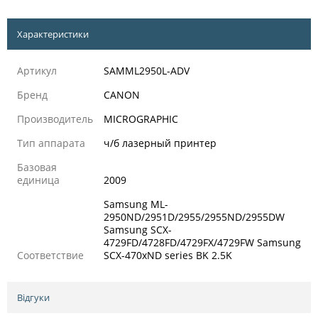
Характеристики
Артикул
SAMML2950L-ADV
Бренд
CANON
Производитель
MICROGRAPHIC
Тип аппарата
ч/б лазерный принтер
Базовая
единица
2009
Samsung ML-
2950ND/2951D/2955/2955ND/2955DW
Samsung SCX-
4729FD/4728FD/4729FX/4729FW Samsung
Соответствие
SCX-470xND series BK 2.5K
Відгуки