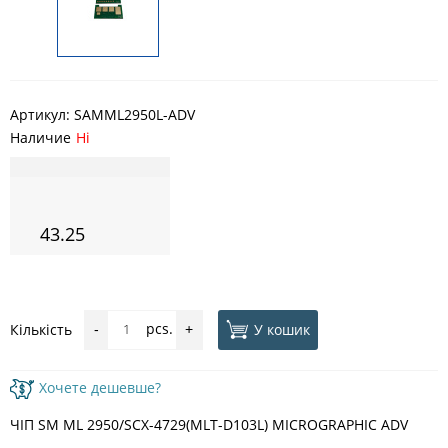
Артикул:
SAMML2950L-ADV
Наличие
Ні
43.25
pcs.
У кошик
Кількість
-
+
Хочете дешевше?
ЧІП SM ML 2950/SCX-4729(MLT-D103L) MICROGRAPHIC ADV