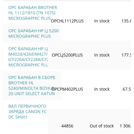
OPC БАРАБАН BROTHER
HL 1112/1810 (TN 1075)
MICROGRAPHIC PLUS
OPCHL1112PLUS
In stock
135.6
OPC БАРАБАН HP LJ 5200
MICROGRAPHIC PLUS
OPC БАРАБАН HP LJ Pro
M402d/426d/M427/M506
OPCLJ5200PLUS
In stock
177.5
(CF226A/CF228A/CF287A)
MICROGRAPHIC PLUS
OPC БАРАБАН В СБОРЕ
BROTHER HL
5240/MINOLTA BIZHUB
OPCPM402PLUS
In stock
67.58
20 UNIT SELECT KATUN
ВАЛ ПЕРВИЧНОГО
ЗАРЯДА CANON FC 330
DC Select
44856
Out of stock
1 306.