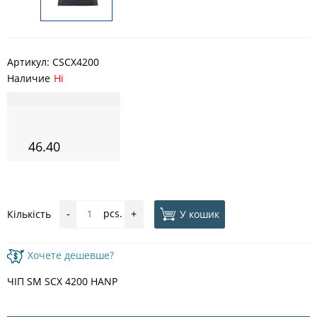
Артикул:
CSCX4200
Наличие
Ні
46.40
pcs.
У кошик
Кількість
-
+
Хочете дешевше?
ЧІП SM SСX 4200 HANP