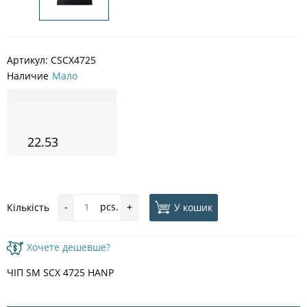
Артикул:
CSCX4725
Наличие
Мало
22.53
pcs.
У кошик
Кількість
-
+
Хочете дешевше?
ЧІП SM SСX 4725 HANP