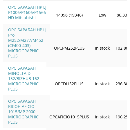
OPC БАРАБАН HP LJ
P1006/Р1606/Р1566
14098 (19346)
Low
86.33
HD Mitsubishi
OPC БАРАБАН HP LJ
Pro
M252/M277/M452
(CF400-403)
OPCPM252PLUS
In stock
102.80
MICROGRAPHIC
PLUS
OPC БАРАБАН
MINOLTA DI
152/BIZHUB 162
MICROGRAPHIC
OPCDI152PLUS
In stock
236.30
PLUS
OPC БАРАБАН
RICOH AFICIO
1015/MP 2000
MICROGRAPHIC
OPCAFICIO1015PLUS
In stock
196.25
PLUS