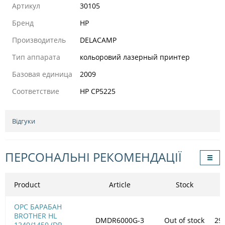
Артикул
30105
Бренд
HP
Производитель
DELACAMP
Тип аппарата
кольоровий лазерный принтер
Базовая единица
2009
Соответствие
HP CP5225
Відгуки
ПЕРСОНАЛЬНІ РЕКОМЕНДАЦІЇ
Product
Article
Stock
OPC БАРАБАН
BROTHER HL
DMDR6000G-3
Out of stock
29
1240/1450 (DR