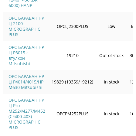
6000) HANP
OPC БАРАБАН HP
LJ 2100
OPCLJ2300PLUS
Low
65
MICROGRAPHIC
PLUS
OPC БАРАБАН HP
LJ P3015 с
19210
Out of stock
30
втулкой
Mitsubishi
OPC БАРАБАН HP
LJ P4014/4015/HP
19829 (19359/19212)
In stock
12
M630 Mitsubishi
OPC БАРАБАН HP
LJ Pro
M252/M277/M452
OPCPM252PLUS
In stock
10
(CF400-403)
MICROGRAPHIC
PLUS