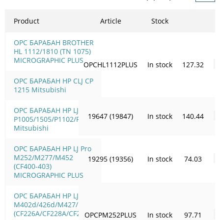
Product
Article
Stock
OPC БАРАБАН BROTHER
HL 1112/1810 (TN 1075)
MICROGRAPHIC PLUS
OPCHL1112PLUS
In stock
127.32
OPC БАРАБАН HP CLJ CP
1215 Mitsubishi
OPC БАРАБАН HP LJ
19647 (19847)
In stock
140.44
P1005/1505/Р1102/Р1566
Mitsubishi
OPC БАРАБАН HP LJ Pro
M252/M277/M452
19295 (19356)
In stock
74.03
(CF400-403)
MICROGRAPHIC PLUS
OPC БАРАБАН HP LJ Pro
M402d/426d/M427/M506
(CF226A/CF228A/CF287A)
OPCPM252PLUS
In stock
97.71