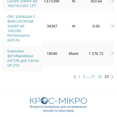
СБОРЕ SHARP AR
CET5398
Ні
303.64
-
160/161/201 CET
OPC БАРАБАН С
ФИКСАТОРОМ
SHARP AR
34347
Ні
0.00
-
160/200
Performance
KATUN
Комплект
18540
Мало
1 276.72
-
фотобарабана
KATUN для Canon
GP 210
1
2
...
21
22
23