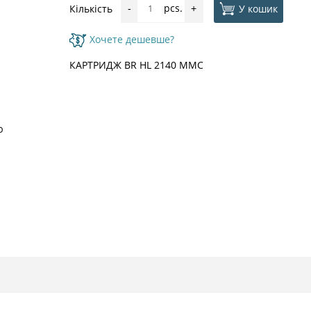
pcs.
У кошик
Кількість
-
+
Хочете дешевше?
КАРТРИДЖ BR HL 2140 MMC
ю