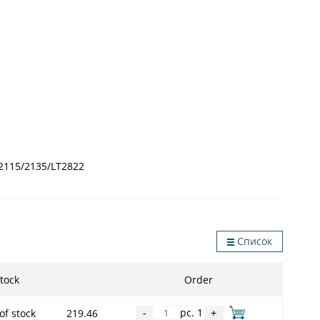
2115/2135/LT2822
Список
tock
Order
pc. 1
of stock
219.46
-
+