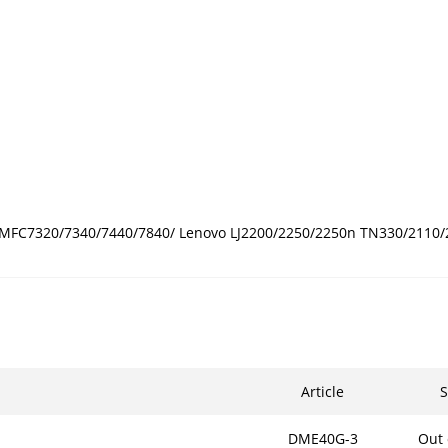
MFC7320/7340/7440/7840/ Lenovo LJ2200/2250/2250n TN330/2110/
Article
S
DME40G-3
Out 