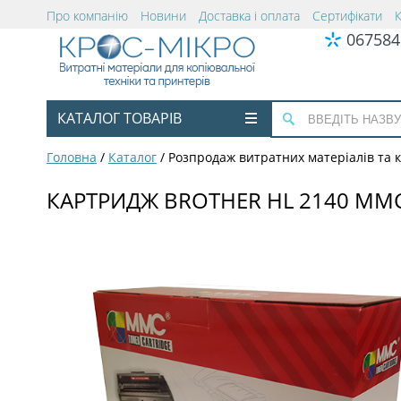
Про компанію
Новини
Доставка і оплата
Сертифікати
067584
КАТАЛОГ ТОВАРІВ
Головна
/
Каталог
/
Розпродаж витратних матеріалів та
КАРТРИДЖ BROTHER HL 2140 MM