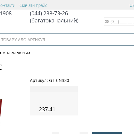
Контакти
Скачати прайс
US
1908
(044) 238-73-26
(багатоканальний)
 комплектуючих
C
Артикул:
GT-CN330
237.41