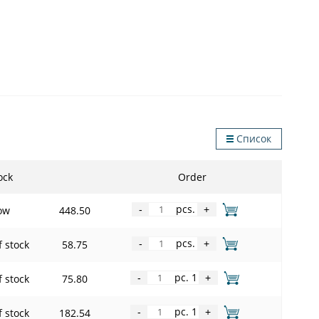
Список
ock
Order
pcs.
ow
448.50
-
+
pcs.
f stock
58.75
-
+
pc. 1
f stock
75.80
-
+
pc. 1
f stock
182.54
-
+