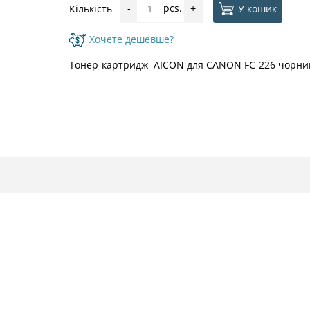
pcs.
У кошик
Кількість
-
+
Хочете дешевше?
Тонер-картридж AICON для CANON FC-226 чорни