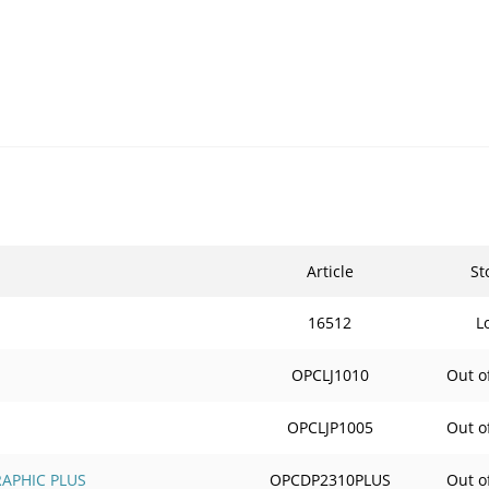
Article
St
16512
L
OPCLJ1010
Out o
OPCLJP1005
Out o
APHIC PLUS
OPCDP2310PLUS
Out o