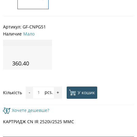
Артикул:
GF-CNPG51
Наличие
Мало
360.40
pcs.
У кошик
Кількість
-
+
Хочете дешевше?
КАРТРИДЖ CN IR 2520i/2525 MMC