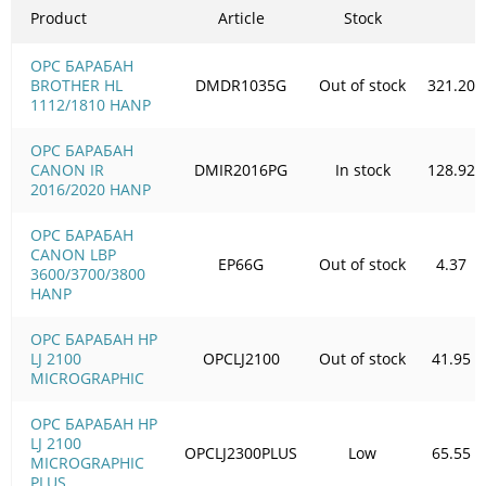
Product
Article
Stock
OPC БАРАБАН
BROTHER HL
DMDR1035G
Out of stock
321.20
1112/1810 HANP
OPC БАРАБАН
CANON IR
DMIR2016PG
In stock
128.92
2016/2020 HANP
OPC БАРАБАН
CANON LBP
EP66G
Out of stock
4.37
3600/3700/3800
HANP
OPC БАРАБАН HP
LJ 2100
OPCLJ2100
Out of stock
41.95
MICROGRAPHIC
OPC БАРАБАН HP
LJ 2100
OPCLJ2300PLUS
Low
65.55
MICROGRAPHIC
PLUS