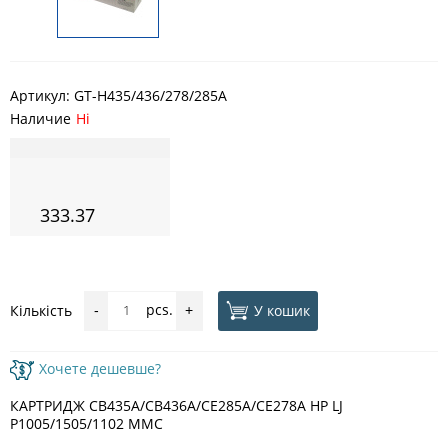
Артикул:
GT-H435/436/278/285A
Наличие
Ні
333.37
pcs.
У кошик
Кількість
-
+
Хочете дешевше?
КАРТРИДЖ CB435A/CB436A/CE285A/CE278A HP LJ
P1005/1505/1102 MMC