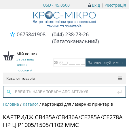
USD - 45.0500
Вхід
|
Реєстрація
0675841908
(044) 238-73-26
(багатоканальний)
Мій кошик
Зараз ваш
кошик
порожній
Каталог товарів
Головна
/
Каталог
/
Картриджі для лазерних принтерів
КАРТРИДЖ CB435A/CB436A/CE285A/CE278A
HP LJ P1005/1505/1102 MMC