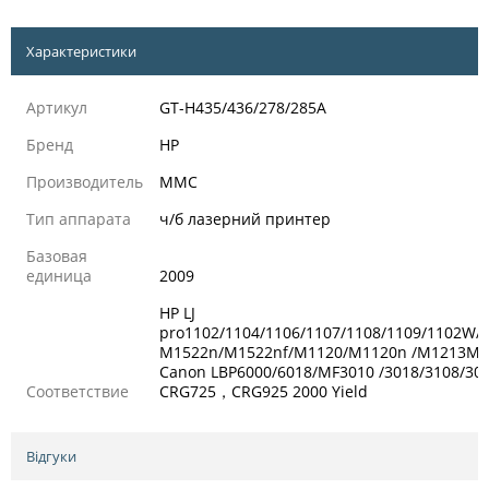
Характеристики
Артикул
GT-H435/436/278/285A
Бренд
HP
Производитель
MMC
Тип аппарата
ч/б лазерний принтер
Базовая
единица
2009
HP LJ
pro1102/1104/1106/1107/1108/1109/1102W/
M1522n/M1522nf/M1120/M1120n /M1213MFP
Canon LBP6000/6018/MF3010 /3018/310
Соответствие
CRG725，CRG925 2000 Yield
Відгуки