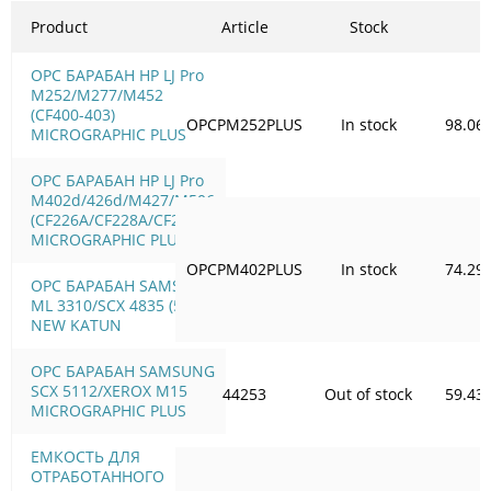
Product
Article
Stock
OPC БАРАБАН HP LJ Pro
M252/M277/M452
(CF400-403)
OPCPM252PLUS
In stock
98.06
MICROGRAPHIC PLUS
OPC БАРАБАН HP LJ Pro
M402d/426d/M427/M506
(CF226A/CF228A/CF287A)
MICROGRAPHIC PLUS
OPCPM402PLUS
In stock
74.29
OPC БАРАБАН SAMSUNG
ML 3310/SCX 4835 (59T)
NEW KATUN
OPC БАРАБАН SAMSUNG
SCX 5112/XEROX M15
44253
Out of stock
59.43
MICROGRAPHIC PLUS
ЕМКОСТЬ ДЛЯ
ОТРАБОТАННОГО