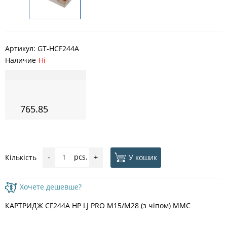
Артикул:
GT-HCF244A
Наличие
Ні
765.85
pcs.
У кошик
Кількість
-
+
Хочете дешевше?
КАРТРИДЖ CF244A HP LJ PRO M15/M28 (з чіпом) MMC