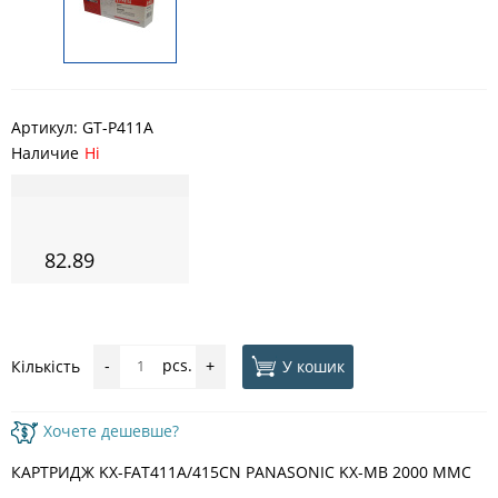
Артикул:
GT-P411A
Наличие
Ні
82.89
pcs.
У кошик
Кількість
-
+
Хочете дешевше?
КАРТРИДЖ KX-FAT411A/415CN PANASONIC KX-MB 2000 MMC