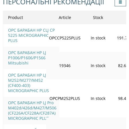
ПЕРСОНАЛЬНІ РЕКОМЕНДАЦІЇ
Product
Article
Stock
OPC БАРАБАН HP CLJ CP
5225 MICROGRAPHIC
OPCCP5225PLUS
In stock
191.7
PLUS
OPC БАРАБАН HP LJ
P1006/Р1606/Р1566 HD
Mitsubishi
19346
In stock
82.64
OPC БАРАБАН HP LJ Pro
M252/M277/M452
(CF400-403)
MICROGRAPHIC PLUS
OPCPM252PLUS
In stock
98.41
OPC БАРАБАН HP LJ Pro
M402d/426d/M427/M506
(CF226A/CF228A/CF287A)
MICROGRAPHIC PLUS