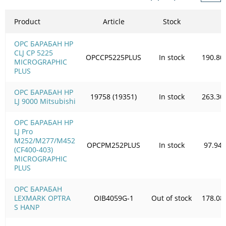
Product
Article
Stock
OPC БАРАБАН HP
CLJ CP 5225
OPCCP5225PLUS
In stock
190.80
MICROGRAPHIC
PLUS
OPC БАРАБАН HP
19758 (19351)
In stock
263.30
LJ 9000 Mitsubishi
OPC БАРАБАН HP
LJ Pro
M252/M277/M452
OPCPM252PLUS
In stock
97.94
(CF400-403)
MICROGRAPHIC
PLUS
OPC БАРАБАН
LEXMARK OPTRA
OIB4059G-1
Out of stock
178.08
S HANP