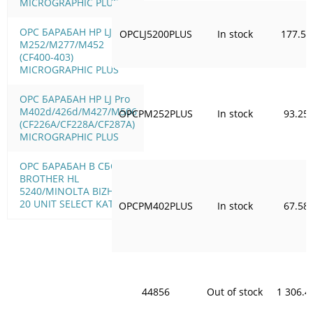
MICROGRAPHIC PLUS
OPC БАРАБАН HP LJ Pro
OPCLJ5200PLUS
In stock
177.50
M252/M277/M452
(CF400-403)
MICROGRAPHIC PLUS
OPC БАРАБАН HP LJ Pro
M402d/426d/M427/M506
OPCPM252PLUS
In stock
93.25
(CF226A/CF228A/CF287A)
MICROGRAPHIC PLUS
OPC БАРАБАН В СБОРЕ
BROTHER HL
5240/MINOLTA BIZHUB
20 UNIT SELECT KATUN
OPCPM402PLUS
In stock
67.58
44856
Out of stock
1 306.4