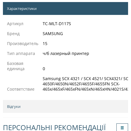
Характеристики
Артикул
TC-MLT-D117S
Бренд
SAMSUNG
Производитель
15
Тип аппарата
ч/б лазерный принтер
Базовая
единица
0
Samsung SCX 4321 / SCX 4521/ SCX4321/ SCX
4650F/4650N/4652F/4655F/4655FN SCX-
Соответствие
465x/465xF/465xFN/465xN/465xHN/4021S/4
Відгуки
ПЕРСОНАЛЬНІ РЕКОМЕНДАЦІЇ