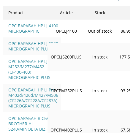
Product
Article
Stock
OPC БАРАБАН HP LJ 4100
MICROGRAPHIC
OPCLJ4100
Out of stock
86.95
OPC БАРАБАН HP LJ 5200
MICROGRAPHIC PLUS
OPCLJ5200PLUS
In stock
177.50
OPC БАРАБАН HP LJ Pro
M252/M277/M452
(CF400-403)
MICROGRAPHIC PLUS
OPC БАРАБАН HP LJ Pro
OPCPM252PLUS
In stock
93.25
M402d/426d/M427/M506
(CF226A/CF228A/CF287A)
MICROGRAPHIC PLUS
OPC БАРАБАН В СБОРЕ
BROTHER HL
5240/MINOLTA BIZHUB
OPCPM402PLUS
In stock
67.58