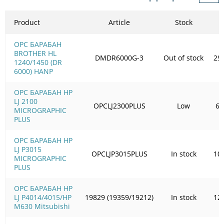
Product
Article
Stock
OPC БАРАБАН
BROTHER HL
DMDR6000G-3
Out of stock
29
1240/1450 (DR
6000) HANP
OPC БАРАБАН HP
LJ 2100
OPCLJ2300PLUS
Low
65
MICROGRAPHIC
PLUS
OPC БАРАБАН HP
LJ P3015
OPCLJP3015PLUS
In stock
10
MICROGRAPHIC
PLUS
OPC БАРАБАН HP
LJ P4014/4015/HP
19829 (19359/19212)
In stock
12
M630 Mitsubishi