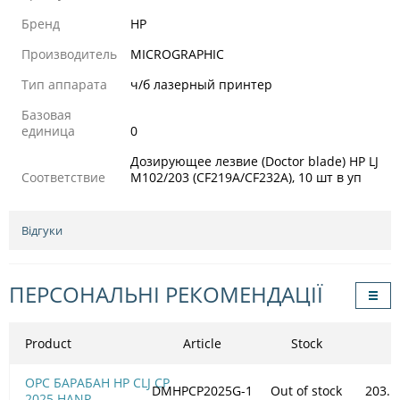
Бренд
HP
Производитель
MICROGRAPHIC
Тип аппарата
ч/б лазерный принтер
Базовая
единица
0
Дозирующее лезвие (Doctor blade) HP LJ
Соответствие
M102/203 (CF219A/CF232A), 10 шт в уп
Відгуки
ПЕРСОНАЛЬНІ РЕКОМЕНДАЦІЇ
Product
Article
Stock
OPC БАРАБАН HP CLJ CP
DMHPCP2025G-1
Out of stock
203.1
2025 HANP