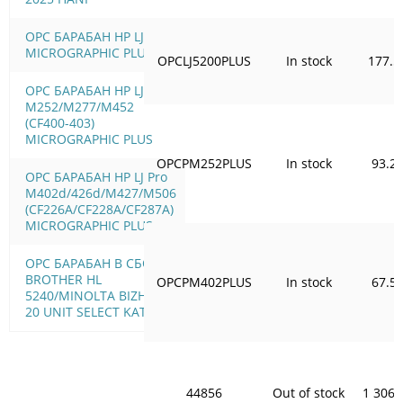
OPC БАРАБАН HP LJ 5200
MICROGRAPHIC PLUS
OPCLJ5200PLUS
In stock
177.5
OPC БАРАБАН HP LJ Pro
M252/M277/M452
(CF400-403)
MICROGRAPHIC PLUS
OPCPM252PLUS
In stock
93.2
OPC БАРАБАН HP LJ Pro
M402d/426d/M427/M506
(CF226A/CF228A/CF287A)
MICROGRAPHIC PLUS
OPC БАРАБАН В СБОРЕ
BROTHER HL
OPCPM402PLUS
In stock
67.5
5240/MINOLTA BIZHUB
20 UNIT SELECT KATUN
44856
Out of stock
1 306.