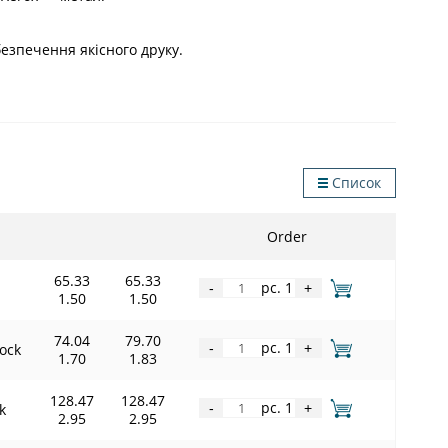
езпечення якісного друку.
Список
Order
65.33
65.33
pc. 1
-
+
1.50
1.50
74.04
79.70
pc. 1
tock
-
+
1.70
1.83
128.47
128.47
pc. 1
k
-
+
2.95
2.95