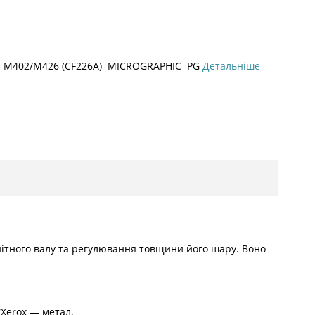
 M402/M426 (СF226A) MICROGRAPHIC PG
Детальніше
нітного валу та регулювання товщини його шару. Воно
/Xerox — метал.