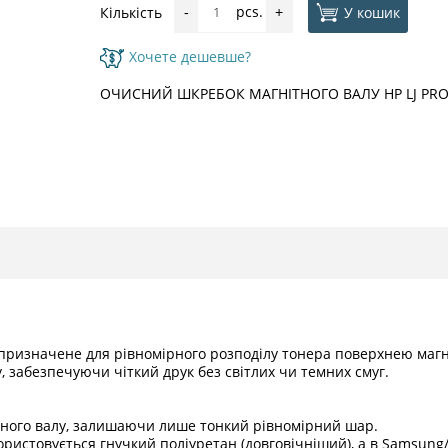
pcs.
У кошик
Кількість
-
+
Хочете дешевше?
ОЧИСНИЙ ШКРЕБОК МАГНІТНОГО ВАЛУ HP LJ PRO
і призначене для рівномірного розподілу тонера поверхнею маг
, забезпечуючи чіткий друк без світлих чи темних смуг.
тного валу, залишаючи лише тонкий рівномірний шар.
ористовується гнучкий поліуретан (довговічніший), а в Samsung