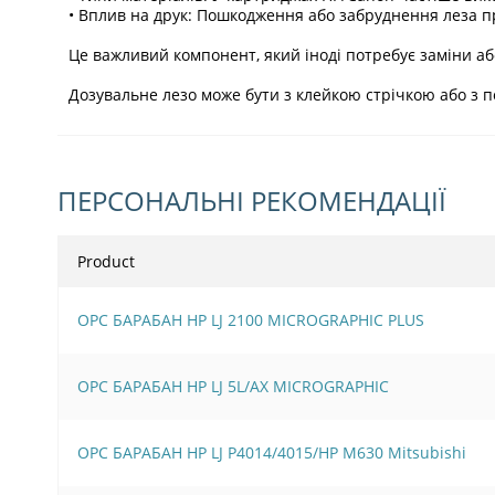
• Вплив на друк: Пошкодження або забруднення леза при
Це важливий компонент, який іноді потребує заміни а
Дозувальне лезо може бути з клейкою стрічкою або з 
ПЕРСОНАЛЬНІ РЕКОМЕНДАЦІЇ
Product
OPC БАРАБАН HP LJ 2100 MICROGRAPHIC PLUS
OPC БАРАБАН HP LJ 5L/AX MICROGRAPHIC
OPC БАРАБАН HP LJ P4014/4015/HP M630 Mitsubishi