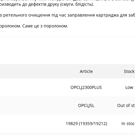
зводить до дефектів друку (смуги, блідість).
бо ретельного очищення під час заправлення картриджа для заб
поролоном. Саме це з поролоном.
Article
Stock
OPCLJ2300PLUS
Low
OPCLJ5L
Out of s
19829 (19359/19212)
In stoc