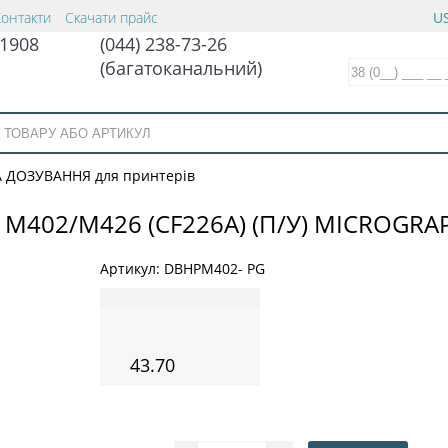
Контакти
Скачати прайс
US
1908
(044) 238-73-26
(багатоканальний)
 ДОЗУВАННЯ для принтерів
M402/M426 (СF226A) (П/У) MICROGRA
Артикул:
DBHPM402- PG
43.70