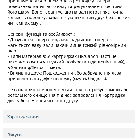
призначене для рівномірного розподілу тонера
поверхнею магнітного валу та регулювання товщини
його шару. Воно гарантує, що на вал потрапляє точна
кількість порошку, забезпечуючи чіткий друк без світлих
чи темних смуг.
Основні функції та особливості:
• Дозування тонера: видаляє надлишки тонера з
магнітного валу, залишаючи лише тонкий рівномірний
шар.
• Типи матеріалів: У картриджах HP/Canon частіше
використовується гнучкий поліуретан (довговічніший), а
в Samsung/Xerox — метал.
• Вплив на друк: Пошкодження або забруднення леза
призводить до дефектів друку (смуги, блідість).
Це важливий компонент, який іноді потребує заміни або
ретельного очищення під час заправлення картриджа
для забезпечення якісного друку.
Характеристики
Відгуки