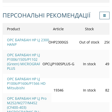
ПЕРСОНАЛЬНІ РЕКОМЕНДАЦІЇ
Product
Article
Stock
OPC БАРАБАН HP LJ 2300
ОHP2300GS
Out of stock
256.
HANP
OPC БАРАБАН HP LJ
P1006/1505/Р1102
(Green) MICROGRAPHIC
OPCLJP1005PLUS-G
In stock
49.
PLUS
OPC БАРАБАН HP LJ
P1006/Р1606/Р1566 HD
Mitsubishi
19346
In stock
82.
OPC БАРАБАН HP LJ Pro
M252/M277/M452
(CF400-403)
MICROGRAPHIC PLUS