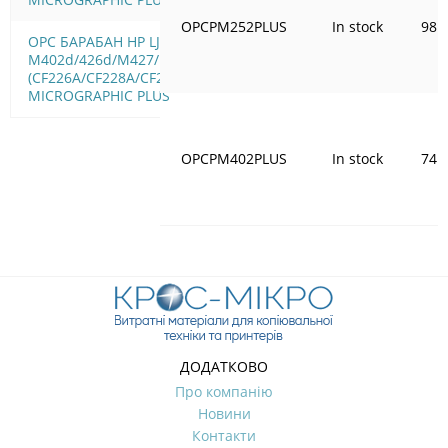
OPCPM252PLUS
In stock
98.
OPC БАРАБАН HP LJ Pro
M402d/426d/M427/M506
(CF226A/CF228A/CF287A)
MICROGRAPHIC PLUS
OPCPM402PLUS
In stock
74.
ДОДАТКОВО
Про компанію
Новини
Контакти