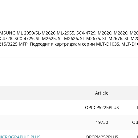
AMSUNG ML 2950/SL-M2626 ML-2955, SCX-4729, M2620, M2820, M2
-4728, SCX-4729, SL-M2625, SL-M2626, SL-M2675, SL-M2676, SL-M2
 3215/3225 MFP. Подходит к картриджам серии MLT-D103S, MLT-D1
Article
OPCCP5225PLUS
19730
Ou
 MICROGRAPHIC PLUS
OPCPM252PLUS