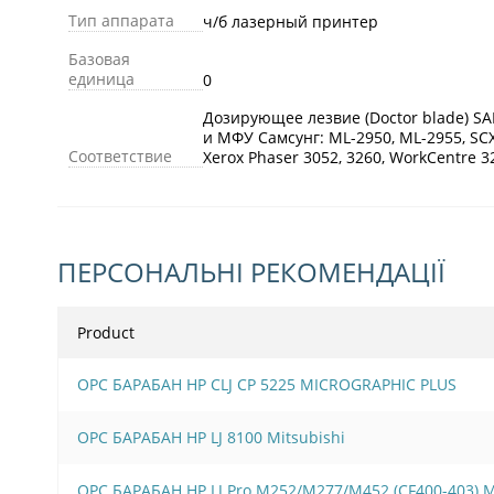
Тип аппарата
ч/б лазерный принтер
Базовая
единица
0
Дозирующее лезвие (Doctor blade) S
и МФУ Самсунг: ML-2950, ML-2955, SCX
Соответствие
Xerox Phaser 3052, 3260, WorkCentre
ПЕРСОНАЛЬНІ РЕКОМЕНДАЦІЇ
Product
OPC БАРАБАН HP CLJ CP 5225 MICROGRAPHIC PLUS
OPC БАРАБАН HP LJ 8100 Mitsubishi
OPC БАРАБАН HP LJ Pro M252/M277/M452 (CF400-403)