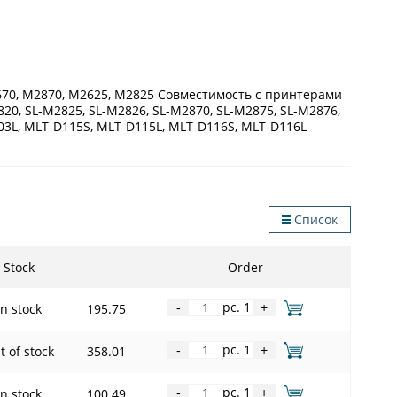
670, M2870, M2625, M2825 Совместимость с принтерами
820, SL-M2825, SL-M2826, SL-M2870, SL-M2875, SL-M2876,
03L, MLT-D115S, MLT-D115L, MLT-D116S, MLT-D116L
Список
Stock
Order
pc. 1
In stock
195.75
-
+
pc. 1
t of stock
358.01
-
+
pc. 1
In stock
100.49
-
+