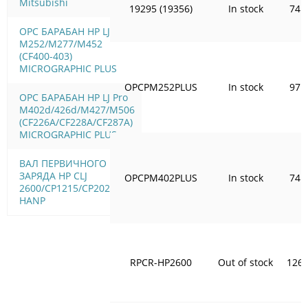
Mitsubishi
19295 (19356)
In stock
74.
OPC БАРАБАН HP LJ Pro
M252/M277/M452
(CF400-403)
MICROGRAPHIC PLUS
OPCPM252PLUS
In stock
97.
OPC БАРАБАН HP LJ Pro
M402d/426d/M427/M506
(CF226A/CF228A/CF287A)
MICROGRAPHIC PLUS
ВАЛ ПЕРВИЧНОГО
ЗАРЯДА HP CLJ
OPCPM402PLUS
In stock
74.
2600/CP1215/CP2025
HANP
RPCR-HP2600
Out of stock
126.