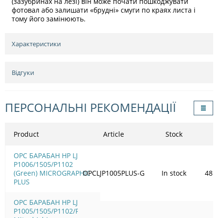
(зазубринах на лезі) він може почати пошкоджувати
фотовал або залишати «брудні» смуги по краях листа і
тому його замінюють.
Характеристики
Відгуки
ПЕРСОНАЛЬНІ РЕКОМЕНДАЦІЇ
Product
Article
Stock
OPC БАРАБАН HP LJ
P1006/1505/Р1102
(Green) MICROGRAPHIC
OPCLJP1005PLUS-G
In stock
48.
PLUS
OPC БАРАБАН HP LJ
P1005/1505/Р1102/Р1566