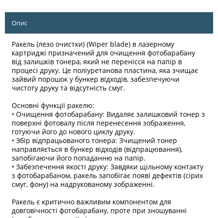
Опис
Ракель (лезо очистки) (Wiper blade) в лазерному
картриджі призначений для очищення фотобарабану
від залишків тонера, який не перенісся на папір в
процесі друку. Це поліуретанова пластина, яка зчищає
зайвий порошок у бункер відходів, забезпечуючи
чистоту друку та відсутність смуг.
Основні функції ракелю:
• Очищення фотобарабану: Видаляє залишковий тонер з
поверхні фотовалу після перенесення зображення,
готуючи його до нового циклу друку.
• Збір відпрацьованого тонера: Зчищений тонер
направляється в бункер відходів (відпрацювання),
запобігаючи його попаданню на папір.
• Забезпечення якості друку: Завдяки щільному контакту
з фотобарабаном, ракель запобігає появі дефектів (сірих
смуг, фону) на надрукованому зображенні.
Ракель є критично важливим компонентом для
довговічності фотобарабану, проте при зношуванні