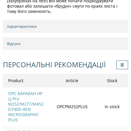
(зазубринах на лезі) він може почати пошкоджувати
фотовал або залишати «брудні» смуги по краях листа і
тому його замінюють.
Характеристики
Відгуки
ПЕРСОНАЛЬНІ РЕКОМЕНДАЦІЇ
Product
Article
Stock
OPC БАРАБАН HP
LJ Pro
M252/M277/M452
OPCPM252PLUS
In stock
(CF400-403)
MICROGRAPHIC
PLUS