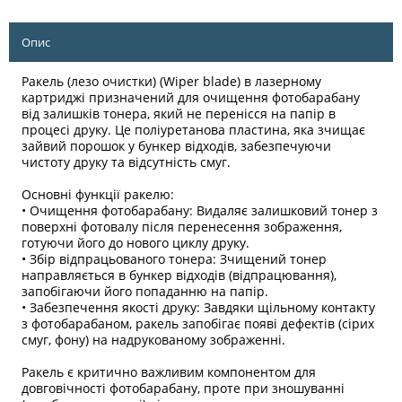
Опис
Ракель (лезо очистки) (Wiper blade) в лазерному
картриджі призначений для очищення фотобарабану
від залишків тонера, який не перенісся на папір в
процесі друку. Це поліуретанова пластина, яка зчищає
зайвий порошок у бункер відходів, забезпечуючи
чистоту друку та відсутність смуг.
Основні функції ракелю:
• Очищення фотобарабану: Видаляє залишковий тонер з
поверхні фотовалу після перенесення зображення,
готуючи його до нового циклу друку.
• Збір відпрацьованого тонера: Зчищений тонер
направляється в бункер відходів (відпрацювання),
запобігаючи його попаданню на папір.
• Забезпечення якості друку: Завдяки щільному контакту
з фотобарабаном, ракель запобігає появі дефектів (сірих
смуг, фону) на надрукованому зображенні.
Ракель є критично важливим компонентом для
довговічності фотобарабану, проте при зношуванні