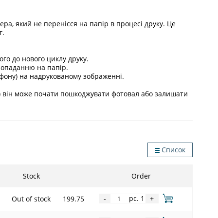
ра, який не перенісся на папір в процесі друку. Це
г.
го до нового циклу друку.
попаданню на папір.
, фону) на надрукованому зображенні.
і) він може почати пошкоджувати фотовал або залишати
Список
Stock
Order
pc. 1
Out of stock
199.75
-
+