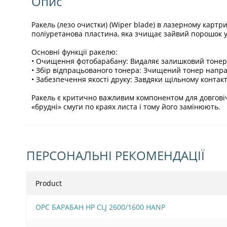
Опис
Ракель (лезо очистки) (Wiper blade) в лазерному карт
поліуретанова пластина, яка зчищає зайвий порошок у б
Основні функції ракелю:
• Очищення фотобарабану: Видаляє залишковий тонер з
• Збір відпрацьованого тонера: Зчищений тонер напра
• Забезпечення якості друку: Завдяки щільному контакт
Ракель є критично важливим компонентом для довговіч
«брудні» смуги по краях листа і тому його замінюють.
ПЕРСОНАЛЬНІ РЕКОМЕНДАЦІЇ
Product
OPC БАРАБАН HP CLJ 2600/1600 HANP