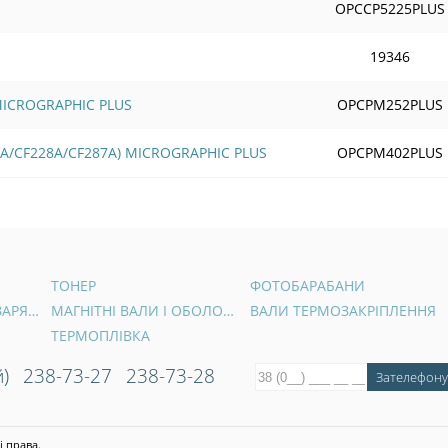
OPCCP5225PLUS
19346
 MICROGRAPHIC PLUS
OPCPM252PLUS
6A/CF228A/CF287A) MICROGRAPHIC PLUS
OPCPM402PLUS
ТОНЕР
ФОТОБАРАБАНИ
ВАЛИ ПЕРВИННОГО ЗАРЯДУ
МАГНІТНІ ВАЛИ І ОБОЛОНКИ
ВАЛИ ТЕРМОЗАКРІПЛЕННЯ
ТЕРМОПЛІВКА
)
238-73-27
238-73-28
і права.