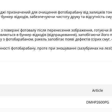
риджі призначений для очищення фотобарабану від залишків тоне
ункер відходів, забезпечуючи чистоту друку та відсутність сму
 поверхні фотовалу після перенесення зображення, готуючи йо
вляється в бункер відходів (відпрацювання), запобігаючи його 
у з фотобарабаном, ракель запобігає появі дефектів (сірих смуг
ності фотобарабану, проте при зношуванні (зазубринах на лез
Article
DMHP2600PG