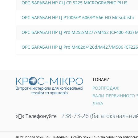
OPC БАРАБАН HP CLJ CP 5225 MICROGRAPHIC PLUS
OPC БАРАБАН HP LJ P1006/Р1606/Р1566 HD Mitsubishi
OPC БАРАБАН HP LJ Pro M252/M277/M452 (CF400-403)
OPC БАРАБАН HP LJ Pro M402d/426d/M427/M506 (CF22
ТОВАРИ
РОЗПРОДАЖ
ЛЕЗА
238-73-26 (багатоканальний
Телефонуйте
© Усі права захищені. Інформація сайту захищена законом про авторськ