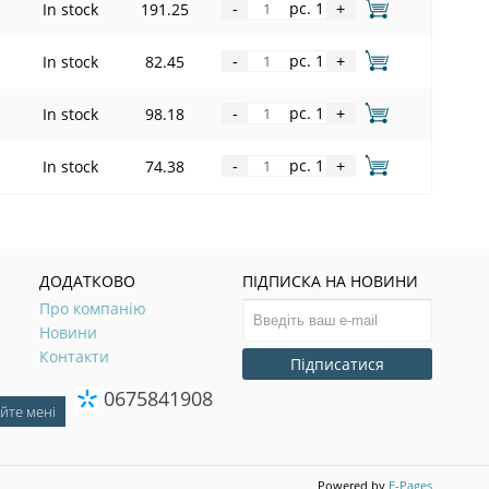
pc. 1
In stock
191.25
-
+
pc. 1
In stock
82.45
-
+
pc. 1
In stock
98.18
-
+
pc. 1
In stock
74.38
-
+
ДОДАТКОВО
ПІДПИСКА НА НОВИНИ
Про компанію
Новини
Контакти
Підписатися
0675841908
Powered by
E-Pages