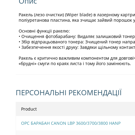
Опис
Ракель (лезо очистки) (Wiper blade) в лазерному карт
поліуретанова пластина, яка зчищає зайвий порошок у б
Основні функції ракелю:
• Очищення фотобарабану: Видаляє залишковий тонер з
• Збір відпрацьованого тонера: Зчищений тонер напра
• Забезпечення якості друку: Завдяки щільному контакт
Ракель є критично важливим компонентом для довговіч
«брудні» смуги по краях листа і тому його замінюють.
ПЕРСОНАЛЬНІ РЕКОМЕНДАЦІЇ
Product
OPC БАРАБАН CANON LBP 3600/3700/3800 HANP