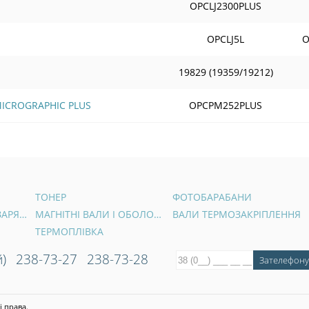
OPCLJ2300PLUS
OPCLJ5L
O
19829 (19359/19212)
 MICROGRAPHIC PLUS
OPCPM252PLUS
ТОНЕР
ФОТОБАРАБАНИ
ВАЛИ ПЕРВИННОГО ЗАРЯДУ
МАГНІТНІ ВАЛИ І ОБОЛОНКИ
ВАЛИ ТЕРМОЗАКРІПЛЕННЯ
ТЕРМОПЛІВКА
)
238-73-27
238-73-28
і права.