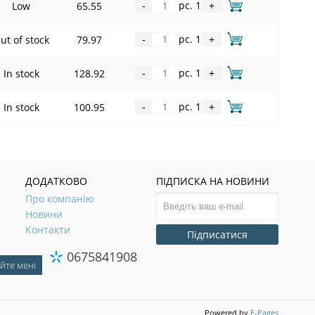
pc. 1
Low
65.55
-
+
pc. 1
ut of stock
79.97
-
+
pc. 1
In stock
128.92
-
+
pc. 1
In stock
100.95
-
+
ДОДАТКОВО
ПІДПИСКА НА НОВИНИ
Про компанію
Новини
Контакти
Підписатися
0675841908
Powered by
E-Pages