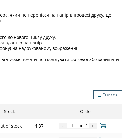
ра, який не перенісся на папір в процесі друку. Це
г.
го до нового циклу друку.
попаданню на папір.
, фону) на надрукованому зображенні.
і) він може почати пошкоджувати фотовал або залишати
Список
Stock
Order
pc. 1
ut of stock
4.37
-
+