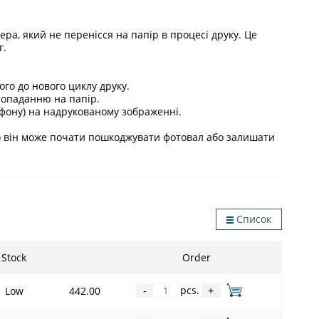
ра, який не перенісся на папір в процесі друку. Це
г.
го до нового циклу друку.
попаданню на папір.
, фону) на надрукованому зображенні.
і) він може почати пошкоджувати фотовал або залишати
Список
Stock
Order
pcs.
Low
442.00
-
+