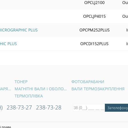
OPCLJ2100
Out
OPCLJP4015
Out
 MICROGRAPHIC PLUS
OPCPM252PLUS
HIC PLUS
OPCDI152PLUS
ТОНЕР
ФОТОБАРАБАНИ
ВАЛИ ПЕРВИННОГО ЗАРЯДУ
МАГНІТНІ ВАЛИ І ОБОЛОНКИ
ВАЛИ ТЕРМОЗАКРІПЛЕННЯ
ТЕРМОПЛІВКА
)
238-73-27
238-73-28
і права.