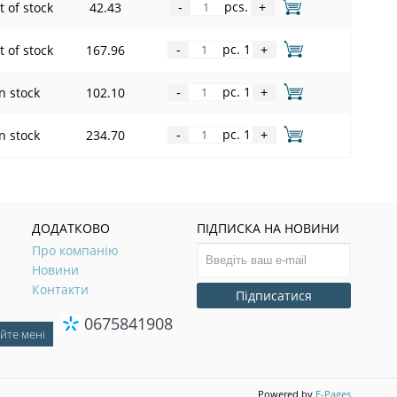
pcs.
 of stock
42.43
-
+
pc. 1
 of stock
167.96
-
+
pc. 1
In stock
102.10
-
+
pc. 1
In stock
234.70
-
+
ДОДАТКОВО
ПІДПИСКА НА НОВИНИ
Про компанію
Новини
Контакти
Підписатися
0675841908
Powered by
E-Pages