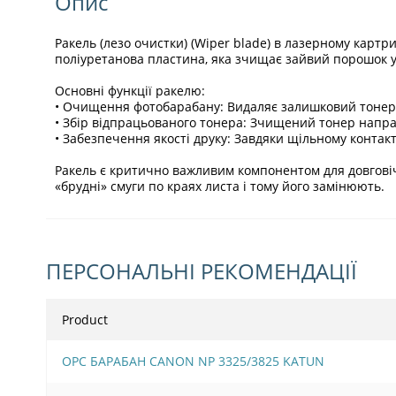
Опис
Ракель (лезо очистки) (Wiper blade) в лазерному карт
поліуретанова пластина, яка зчищає зайвий порошок у б
Основні функції ракелю:
• Очищення фотобарабану: Видаляє залишковий тонер з
• Збір відпрацьованого тонера: Зчищений тонер напра
• Забезпечення якості друку: Завдяки щільному контакт
Ракель є критично важливим компонентом для довговіч
«брудні» смуги по краях листа і тому його замінюють.
ПЕРСОНАЛЬНІ РЕКОМЕНДАЦІЇ
Product
OPC БАРАБАН CANON NP 3325/3825 KATUN