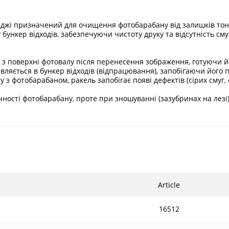
риджі призначений для очищення фотобарабану від залишків тоне
ункер відходів, забезпечуючи чистоту друку та відсутність сму
 поверхні фотовалу після перенесення зображення, готуючи йо
вляється в бункер відходів (відпрацювання), запобігаючи його 
у з фотобарабаном, ракель запобігає появі дефектів (сірих смуг
ності фотобарабану, проте при зношуванні (зазубринах на лез
Article
16512