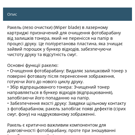
Опис
Ракель (лезо очистки) (Wiper blade) в лазерному
картриджі призначений для очищення фотобарабану
від залишків тонера, який не перенісся на папір в
процесі друку. Це поліуретанова пластина, яка зчищає
зайвий порошок у бункер відходів, забезпечуючи
чистоту друку та відсутність смуг.
Основні функції ракелю:
• Очищення фотобарабану: Видаляє залишковий тонер з
поверхні фотовалу після перенесення зображення,
готуючи його до нового циклу друку.
• Збір відпрацьованого тонера: Зчищений тонер
направляється в бункер відходів (відпрацювання),
запобігаючи його попаданню на папір.
• Забезпечення якості друку: Завдяки щільному контакту
з фотобарабаном, ракель запобігає появі дефектів (сірих
смуг, фону) на надрукованому зображенні.
Ракель є критично важливим компонентом для
довговічності фотобарабану, проте при зношуванні