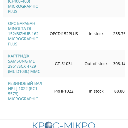
(CF400-403)
MICROGRAPHIC
PLUS
OPC БАРАБАН
MINOLTA DI
152/BIZHUB 162
OPCDI152PLUS
In stock
235.76
MICROGRAPHIC
PLUS
КАРТРИДЖ
SAMSUNG ML
GT-S103L
Out of stock
308.14
2951/SCX 4729
(ML-D103L) MMC
РЕЗИНОВЫЙ ВАЛ
HP LJ 1022 (RC1-
PRHP1022
In stock
88.80
5573)
MICROGRAPHIC