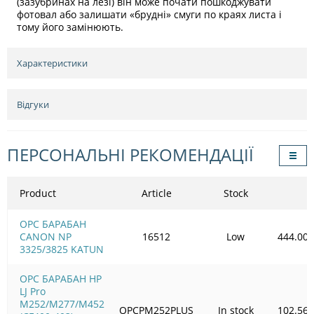
(зазубринах на лезі) він може почати пошкоджувати
фотовал або залишати «брудні» смуги по краях листа і
тому його замінюють.
Характеристики
Відгуки
ПЕРСОНАЛЬНІ РЕКОМЕНДАЦІЇ
Product
Article
Stock
OPC БАРАБАН
CANON NP
16512
Low
444.00
3325/3825 KATUN
OPC БАРАБАН HP
LJ Pro
M252/M277/M452
OPCPM252PLUS
In stock
102.56