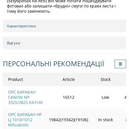
(зазубринах на лезі) він може почати пошкоджувати
фотовал або залишати «брудні» смуги по краях листа і
тому його замінюють.
Характеристики
Відгуки
ПЕРСОНАЛЬНІ РЕКОМЕНДАЦІЇ
Product
Article
Stock
OPC БАРАБАН
CANON NP
16512
Low
43
3325/3825 KATUN
OPC БАРАБАН HP
LJ 1010/1012
19842(19342)(19106)
In stock
8
Mitsubishi