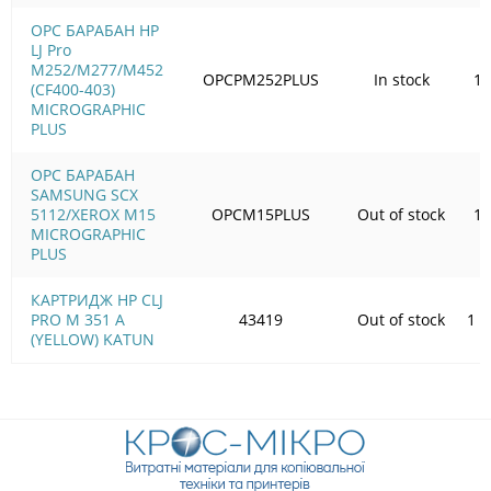
OPC БАРАБАН HP
LJ Pro
M252/M277/M452
OPCPM252PLUS
In stock
10
(CF400-403)
MICROGRAPHIC
PLUS
OPC БАРАБАН
SAMSUNG SCX
5112/XEROX M15
OPCM15PLUS
Out of stock
10
MICROGRAPHIC
PLUS
КАРТРИДЖ HP CLJ
PRO M 351 A
43419
Out of stock
1 4
(YELLOW) KATUN