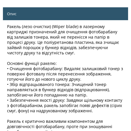
Опис
Ракель (лезо очистки) (Wiper blade) в лазерному
картриджі призначений для очищення фотобарабану
від залишків тонера, який не перенісся на папір в
процесі друку. Це поліуретанова пластина, яка зчищає
зайвий порошок у бункер відходів, забезпечуючи
чистоту друку та відсутність смуг.
Основні функції ракелю:
• Очищення фотобарабану: Видаляє залишковий тонер з
поверхні фотовалу після перенесення зображення,
готуючи його до нового циклу друку.
• Збір відпрацьованого тонера: Зчищений тонер
направляється в бункер відходів (відпрацювання),
запобігаючи його попаданню на папір.
• Забезпечення якості друку: Завдяки щільному контакту
з фотобарабаном, ракель запобігає появі дефектів (сірих
смуг, фону) на надрукованому зображенні.
Ракель є критично важливим компонентом для
довговічності фотобарабану, проте при зношуванні