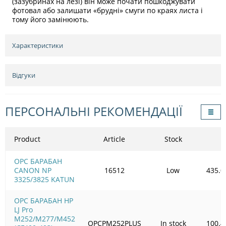
(зазубринах на лезі) він може почати пошкоджувати
фотовал або залишати «брудні» смуги по краях листа і
тому його замінюють.
Характеристики
Відгуки
ПЕРСОНАЛЬНІ РЕКОМЕНДАЦІЇ
Product
Article
Stock
OPC БАРАБАН
CANON NP
16512
Low
435.0
3325/3825 KATUN
OPC БАРАБАН HP
LJ Pro
M252/M277/M452
OPCPM252PLUS
In stock
100.4