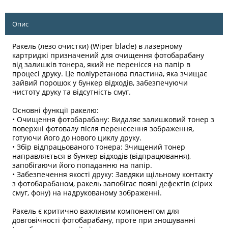
Опис
Ракель (лезо очистки) (Wiper blade) в лазерному
картриджі призначений для очищення фотобарабану
від залишків тонера, який не перенісся на папір в
процесі друку. Це поліуретанова пластина, яка зчищає
зайвий порошок у бункер відходів, забезпечуючи
чистоту друку та відсутність смуг.
Основні функції ракелю:
• Очищення фотобарабану: Видаляє залишковий тонер з
поверхні фотовалу після перенесення зображення,
готуючи його до нового циклу друку.
• Збір відпрацьованого тонера: Зчищений тонер
направляється в бункер відходів (відпрацювання),
запобігаючи його попаданню на папір.
• Забезпечення якості друку: Завдяки щільному контакту
з фотобарабаном, ракель запобігає появі дефектів (сірих
смуг, фону) на надрукованому зображенні.
Ракель є критично важливим компонентом для
довговічності фотобарабану, проте при зношуванні