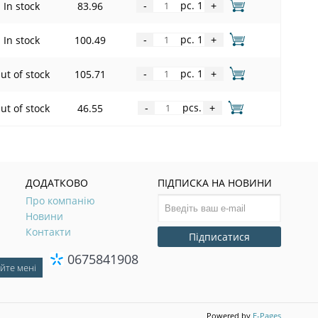
pc. 1
In stock
83.96
-
+
pc. 1
In stock
100.49
-
+
pc. 1
ut of stock
105.71
-
+
pcs.
ut of stock
46.55
-
+
ДОДАТКОВО
ПІДПИСКА НА НОВИНИ
Про компанію
Новини
Контакти
Підписатися
0675841908
Powered by
E-Pages