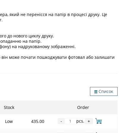
ра, який не перенісся на папір в процесі друку. Це
г.
го до нового циклу друку.
попаданню на папір.
, фону) на надрукованому зображенні.
і) він може почати пошкоджувати фотовал або залишати
Список
Stock
Order
pcs.
Low
435.00
-
+