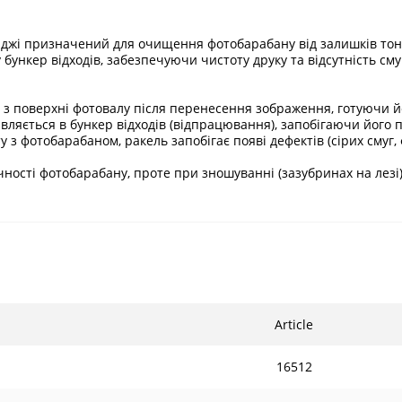
риджі призначений для очищення фотобарабану від залишків тоне
ункер відходів, забезпечуючи чистоту друку та відсутність сму
 поверхні фотовалу після перенесення зображення, готуючи йо
вляється в бункер відходів (відпрацювання), запобігаючи його 
у з фотобарабаном, ракель запобігає появі дефектів (сірих смуг
ності фотобарабану, проте при зношуванні (зазубринах на лез
Article
16512