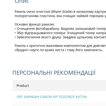
Опис
Ракель (лезо очистки) (Wiper blade) в лазерному карт
поліуретанова пластина, яка зчищає зайвий порошок у б
Основні функції ракелю:
• Очищення фотобарабану: Видаляє залишковий тонер з
• Збір відпрацьованого тонера: Зчищений тонер напра
• Забезпечення якості друку: Завдяки щільному контакт
Ракель є критично важливим компонентом для довговіч
«брудні» смуги по краях листа і тому його замінюють.
ПЕРСОНАЛЬНІ РЕКОМЕНДАЦІЇ
Product
OPC БАРАБАН CANON NP 3325/3825 KATUN