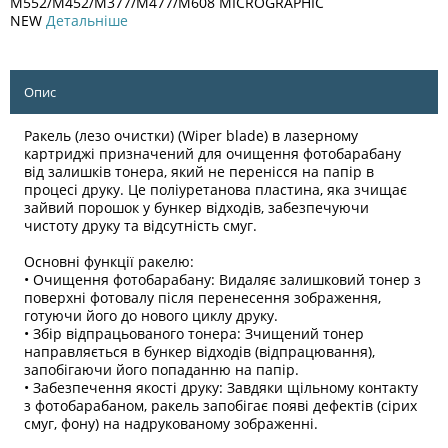
M552/M452/M377/M477/M608 MICROGRAPHIC
NEW
Детальніше
Опис
Ракель (лезо очистки) (Wiper blade) в лазерному
картриджі призначений для очищення фотобарабану
від залишків тонера, який не перенісся на папір в
процесі друку. Це поліуретанова пластина, яка зчищає
зайвий порошок у бункер відходів, забезпечуючи
чистоту друку та відсутність смуг.
Основні функції ракелю:
• Очищення фотобарабану: Видаляє залишковий тонер з
поверхні фотовалу після перенесення зображення,
готуючи його до нового циклу друку.
• Збір відпрацьованого тонера: Зчищений тонер
направляється в бункер відходів (відпрацювання),
запобігаючи його попаданню на папір.
• Забезпечення якості друку: Завдяки щільному контакту
з фотобарабаном, ракель запобігає появі дефектів (сірих
смуг, фону) на надрукованому зображенні.