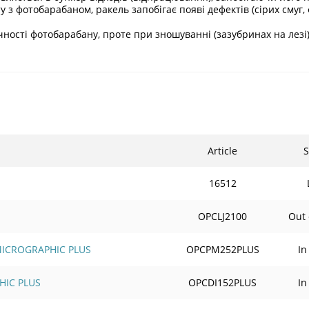
у з фотобарабаном, ракель запобігає появі дефектів (сірих смуг
ності фотобарабану, проте при зношуванні (зазубринах на лез
Article
S
16512
OPCLJ2100
Out 
 MICROGRAPHIC PLUS
OPCPM252PLUS
In
HIC PLUS
OPCDI152PLUS
In