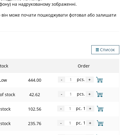
, фону) на надрукованому зображенні.
і) він може почати пошкоджувати фотовал або залишати
Список
tock
Order
pcs.
Low
444.00
-
+
pcs.
of stock
42.62
-
+
pc. 1
 stock
102.56
-
+
pc. 1
 stock
235.76
-
+