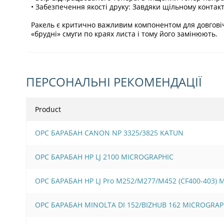
• Забезпечення якості друку: Завдяки щільному контакт
Ракель є критично важливим компонентом для довговіч
«брудні» смуги по краях листа і тому його замінюють.
ПЕРСОНАЛЬНІ РЕКОМЕНДАЦІЇ
Product
OPC БАРАБАН CANON NP 3325/3825 KATUN
OPC БАРАБАН HP LJ 2100 MICROGRAPHIC
OPC БАРАБАН HP LJ Pro M252/M277/M452 (CF400-403)
OPC БАРАБАН MINOLTA DI 152/BIZHUB 162 MICROGRAP