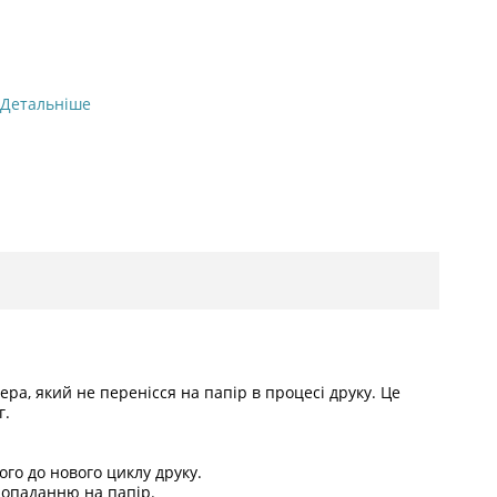
Детальніше
ра, який не перенісся на папір в процесі друку. Це
г.
го до нового циклу друку.
попаданню на папір.