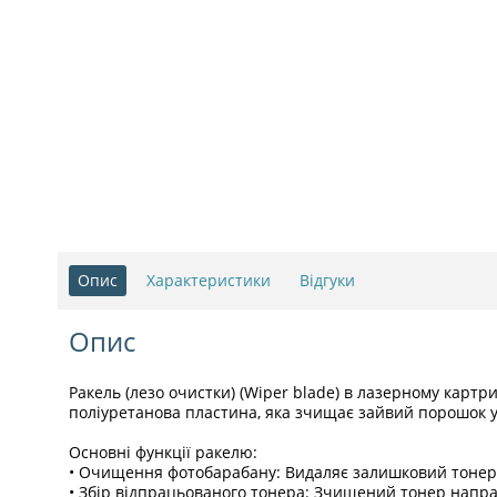
Опис
Характеристики
Відгуки
Опис
Ракель (лезо очистки) (Wiper blade) в лазерному карт
поліуретанова пластина, яка зчищає зайвий порошок у б
Основні функції ракелю:
• Очищення фотобарабану: Видаляє залишковий тонер з
• Збір відпрацьованого тонера: Зчищений тонер напра