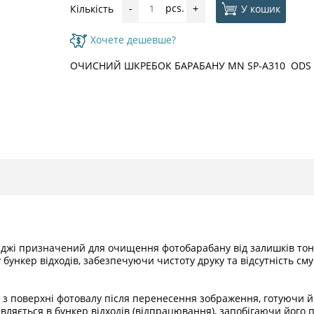
pcs.
У кошик
Кількість
-
+
Хочете дешевше?
ОЧИСНИЙ ШКРЕБОК БАРАБАНУ MN SP-А310 ODS
риджі призначений для очищення фотобарабану від залишків тоне
ункер відходів, забезпечуючи чистоту друку та відсутність сму
 поверхні фотовалу після перенесення зображення, готуючи йо
вляється в бункер відходів (відпрацювання), запобігаючи його 