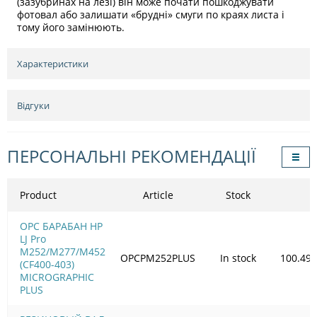
(зазубринах на лезі) він може почати пошкоджувати
фотовал або залишати «брудні» смуги по краях листа і
тому його замінюють.
Характеристики
Відгуки
ПЕРСОНАЛЬНІ РЕКОМЕНДАЦІЇ
Product
Article
Stock
OPC БАРАБАН HP
LJ Pro
M252/M277/M452
OPCPM252PLUS
In stock
100.49
(CF400-403)
MICROGRAPHIC
PLUS