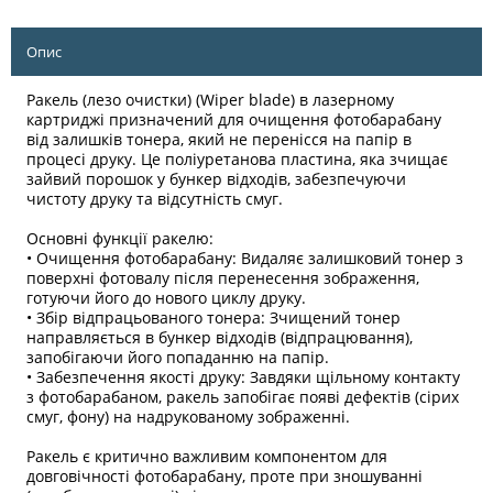
Опис
Ракель (лезо очистки) (Wiper blade) в лазерному
картриджі призначений для очищення фотобарабану
від залишків тонера, який не перенісся на папір в
процесі друку. Це поліуретанова пластина, яка зчищає
зайвий порошок у бункер відходів, забезпечуючи
чистоту друку та відсутність смуг.
Основні функції ракелю:
• Очищення фотобарабану: Видаляє залишковий тонер з
поверхні фотовалу після перенесення зображення,
готуючи його до нового циклу друку.
• Збір відпрацьованого тонера: Зчищений тонер
направляється в бункер відходів (відпрацювання),
запобігаючи його попаданню на папір.
• Забезпечення якості друку: Завдяки щільному контакту
з фотобарабаном, ракель запобігає появі дефектів (сірих
смуг, фону) на надрукованому зображенні.
Ракель є критично важливим компонентом для
довговічності фотобарабану, проте при зношуванні