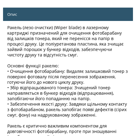
Опис
Ракель (лезо очистки) (Wiper blade) в лазерному
картриджі призначений для очищення фотобарабану
від залишків тонера, який не перенісся на папір в
процесі друку. Це поліуретанова пластина, яка зчищає
зайвий порошок у бункер відходів, забезпечуючи
чистоту друку та відсутність смуг.
Основні функції ракелю:
• Очищення фотобарабану: Видаляє залишковий тонер з
поверхні фотовалу після перенесення зображення,
готуючи його до нового циклу друку.
• Збір відпрацьованого тонера: Зчищений тонер
направляється в бункер відходів (відпрацювання),
запобігаючи його попаданню на папір.
• Забезпечення якості друку: Завдяки щільному контакту
з фотобарабаном, ракель запобігає появі дефектів (сірих
смуг, фону) на надрукованому зображенні.
Ракель є критично важливим компонентом для
довговічності фотобарабану, проте при зношуванні