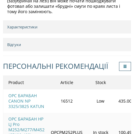
(зазубринах на лезі) він може почати пошкоджувати
фотовал або залишати «брудні» смуги по краях листа і
тому його замінюють.
Характеристики
Відгуки
ПЕРСОНАЛЬНІ РЕКОМЕНДАЦІЇ
Product
Article
Stock
OPC БАРАБАН
CANON NP
16512
Low
435.00
3325/3825 KATUN
OPC БАРАБАН HP
LJ Pro
M252/M277/M452
OPCPM252PLUS
In stock
100.49