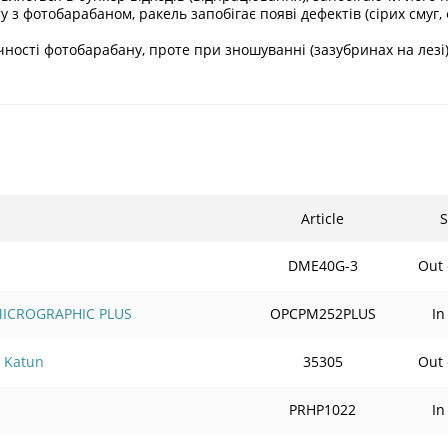
у з фотобарабаном, ракель запобігає появі дефектів (сірих смуг
ності фотобарабану, проте при зношуванні (зазубринах на лез
Article
S
DME40G-3
Out 
 MICROGRAPHIC PLUS
OPCPM252PLUS
In
 Katun
35305
Out 
PRHP1022
In