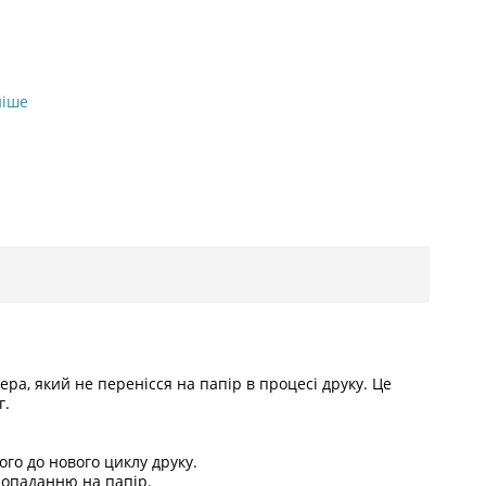
ніше
ра, який не перенісся на папір в процесі друку. Це
г.
го до нового циклу друку.
попаданню на папір.