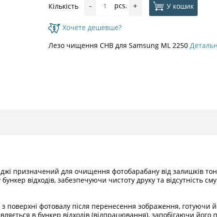
pcs.
У кошик
Кількість
-
+
Хочете дешевше?
Лезо чищення CHB для Samsung ML 2250
Деталь
риджі призначений для очищення фотобарабану від залишків тоне
ункер відходів, забезпечуючи чистоту друку та відсутність сму
 поверхні фотовалу після перенесення зображення, готуючи йо
вляється в бункер відходів (відпрацювання), запобігаючи його 