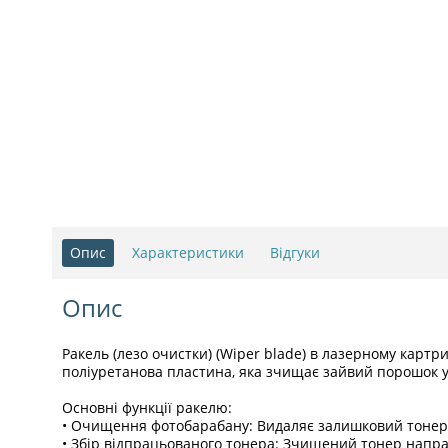
Опис
Характеристики
Відгуки
Опис
Ракель (лезо очистки) (Wiper blade) в лазерному карт
поліуретанова пластина, яка зчищає зайвий порошок у б
Основні функції ракелю:
• Очищення фотобарабану: Видаляє залишковий тонер з
• Збір відпрацьованого тонера: Зчищений тонер напра