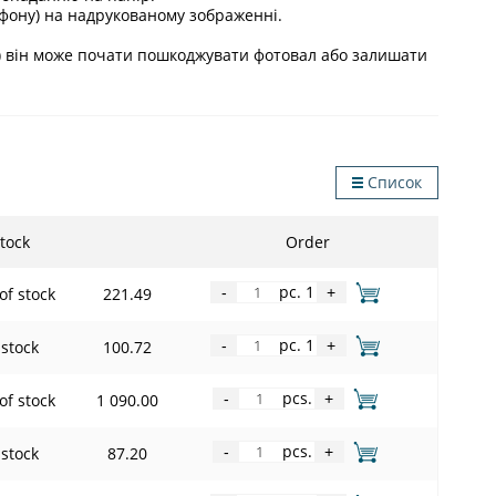
, фону) на надрукованому зображенні.
і) він може почати пошкоджувати фотовал або залишати
Список
tock
Order
pc. 1
of stock
221.49
-
+
pc. 1
 stock
100.72
-
+
pcs.
of stock
1 090.00
-
+
pcs.
 stock
87.20
-
+