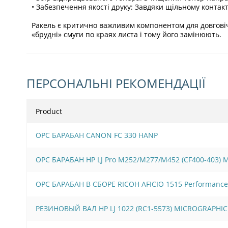
• Забезпечення якості друку: Завдяки щільному контакт
Ракель є критично важливим компонентом для довговіч
«брудні» смуги по краях листа і тому його замінюють.
ПЕРСОНАЛЬНІ РЕКОМЕНДАЦІЇ
Product
OPC БАРАБАН CANON FC 330 HANP
OPC БАРАБАН HP LJ Pro M252/M277/M452 (CF400-403)
OPC БАРАБАН В СБОРЕ RICOH AFICIO 1515 Performance
РЕЗИНОВЫЙ ВАЛ HP LJ 1022 (RC1-5573) MICROGRAPHIC