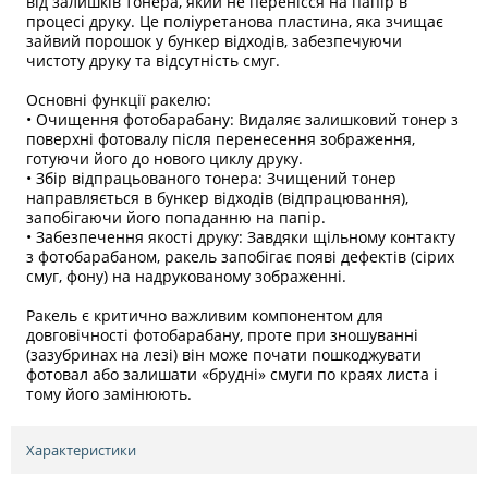
від залишків тонера, який не перенісся на папір в
процесі друку. Це поліуретанова пластина, яка зчищає
зайвий порошок у бункер відходів, забезпечуючи
чистоту друку та відсутність смуг.
Основні функції ракелю:
• Очищення фотобарабану: Видаляє залишковий тонер з
поверхні фотовалу після перенесення зображення,
готуючи його до нового циклу друку.
• Збір відпрацьованого тонера: Зчищений тонер
направляється в бункер відходів (відпрацювання),
запобігаючи його попаданню на папір.
• Забезпечення якості друку: Завдяки щільному контакту
з фотобарабаном, ракель запобігає появі дефектів (сірих
смуг, фону) на надрукованому зображенні.
Ракель є критично важливим компонентом для
довговічності фотобарабану, проте при зношуванні
(зазубринах на лезі) він може почати пошкоджувати
фотовал або залишати «брудні» смуги по краях листа і
тому його замінюють.
Характеристики