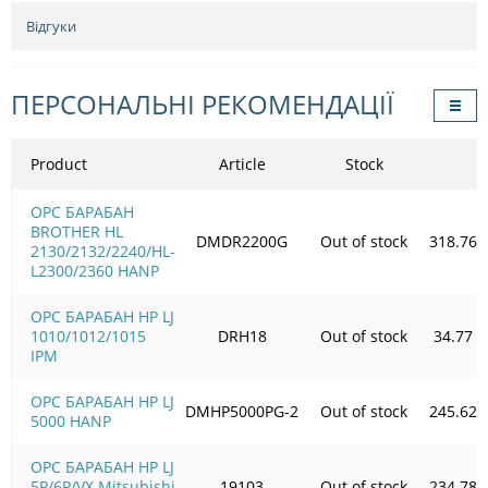
Відгуки
ПЕРСОНАЛЬНІ РЕКОМЕНДАЦІЇ
Product
Article
Stock
OPC БАРАБАН
BROTHER HL
DMDR2200G
Out of stock
318.76
2130/2132/2240/HL-
L2300/2360 HANP
OPC БАРАБАН HP LJ
1010/1012/1015
DRH18
Out of stock
34.77
IPM
OPC БАРАБАН HP LJ
DMHP5000PG-2
Out of stock
245.62
5000 HANP
OPC БАРАБАН HP LJ
5P/6P/VX Mitsubishi
19103
Out of stock
234.78