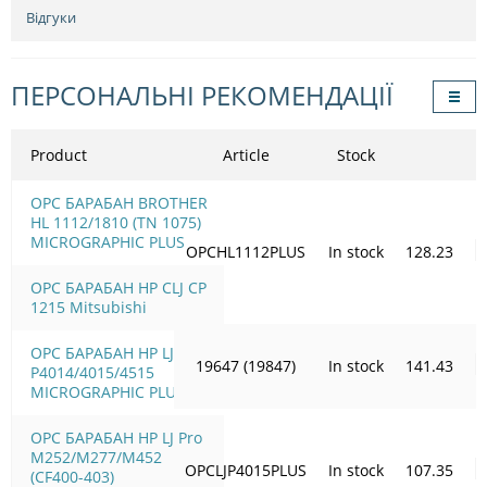
Відгуки
ПЕРСОНАЛЬНІ РЕКОМЕНДАЦІЇ
Product
Article
Stock
OPC БАРАБАН BROTHER
HL 1112/1810 (TN 1075)
MICROGRAPHIC PLUS
OPCHL1112PLUS
In stock
128.23
OPC БАРАБАН HP CLJ CP
1215 Mitsubishi
OPC БАРАБАН HP LJ
19647 (19847)
In stock
141.43
P4014/4015/4515
MICROGRAPHIC PLUS
OPC БАРАБАН HP LJ Pro
M252/M277/M452
OPCLJP4015PLUS
In stock
107.35
(CF400-403)