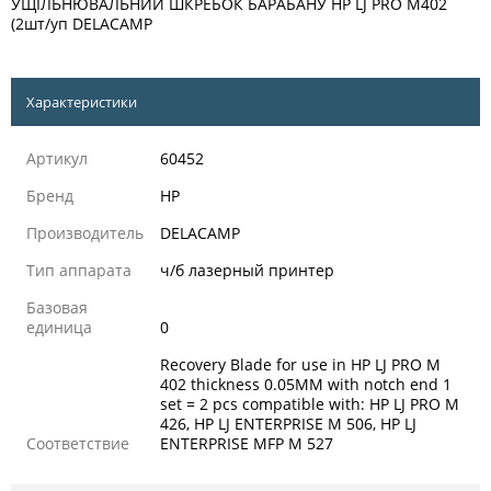
УЩІЛЬНЮВАЛЬНИЙ ШКРЕБОК БАРАБАНУ HP LJ PRO M402
(2шт/уп DELACAMP
Характеристики
Артикул
60452
Бренд
HP
Производитель
DELACAMP
Тип аппарата
ч/б лазерный принтер
Базовая
единица
0
Recovery Blade for use in HP LJ PRO M
402 thickness 0.05MM with notch end 1
set = 2 pcs compatible with: HP LJ PRO M
426, HP LJ ENTERPRISE M 506, HP LJ
Соответствие
ENTERPRISE MFP M 527