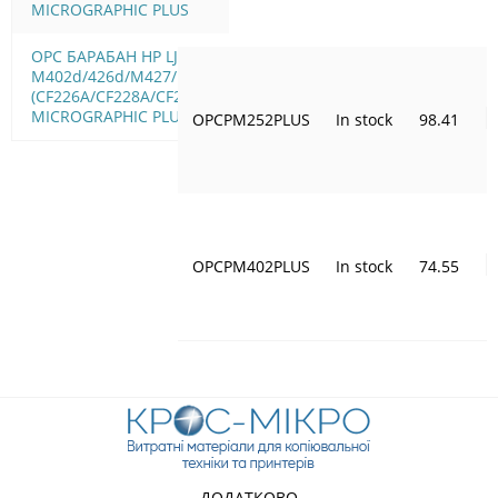
MICROGRAPHIC PLUS
OPC БАРАБАН HP LJ Pro
M402d/426d/M427/M506
(CF226A/CF228A/CF287A)
MICROGRAPHIC PLUS
OPCPM252PLUS
In stock
98.41
OPCPM402PLUS
In stock
74.55
ДОДАТКОВО