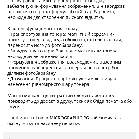
фотобарабан та його рівномірного розподілу,
забезпечуючи формування зображення. Він заряджає
частинки тонера та формує чіткий шар барвника,
необхідний для створення якісного відбитка.
Ключові функції магнітного валу:
• Транспортування тонера: Магнітний сердечник
притягує тонер з відсіку, а оболонка, що обертається,
переносить його до фотобарабану.
• Заряджання тонера: Вал надає частинкам тонера
необхідний негативний заряд.
• Формування зображення: Взаємодіючи з лазерним
променем, вал переносить тонер лише на потрібні
ділянки фотобарабану.
• Дозування: Працює в парі з дозуючим лезом для
нанесення рівномірного шару тонера.
Магнітний вал - це витратний елемент, його знос
призводить до дефектів друку, таких як бліда печатка або
смуги.
Наші магнітні вали MICROGRAPHIC PG забезпечують
якісну, чітку та насичену печатку.