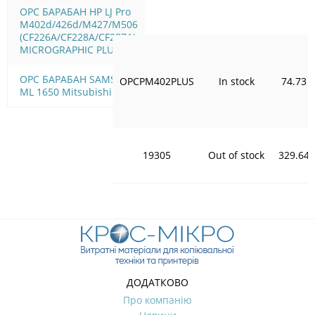
OPC БАРАБАН HP LJ Pro
M402d/426d/M427/M506
(CF226A/CF228A/CF287A)
MICROGRAPHIC PLUS
OPC БАРАБАН SAMSUNG
OPCPM402PLUS
In stock
74.73
ML 1650 Mitsubishi
19305
Out of stock
329.64
ДОДАТКОВО
Про компанію