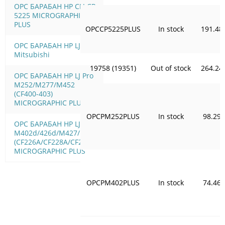
OPC БАРАБАН HP CLJ CP
5225 MICROGRAPHIC
PLUS
OPCCP5225PLUS
In stock
191.48
OPC БАРАБАН HP LJ 9000
Mitsubishi
19758 (19351)
Out of stock
264.24
OPC БАРАБАН HP LJ Pro
M252/M277/M452
(CF400-403)
MICROGRAPHIC PLUS
OPCPM252PLUS
In stock
98.29
OPC БАРАБАН HP LJ Pro
M402d/426d/M427/M506
(CF226A/CF228A/CF287A)
MICROGRAPHIC PLUS
OPCPM402PLUS
In stock
74.46