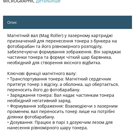
MICROGRAPHIC
Детальніше
Опис
Магнітний вал (Mag Roller) у лазерному картриджі
призначений для перенесення тонера з бункера на
фотобарабан та його рівномірного розподілу,
забезпечуючи формування зображення. Він заряджає
частинки тонера та формує чіткий шар барвника,
необхідний для створення якісного відбитка.
Ключові функції магнітного валу:
• Транспортування тонера: Магнітний сердечник
притягує тонер з відсіку, а оболонка, що обертається,
переносить його до фотобарабану.
• Заряджання тонера: Вал надає частинкам тонера
необхідний негативний заряд.
• Формування зображення: Взаємодіючи з лазерним
променем, вал переносить тонер лише на потрібні
ділянки фотобарабану.
• Дозування: Працює в парі з дозуючим лезом для
нанесення рівномірного шару тонера.