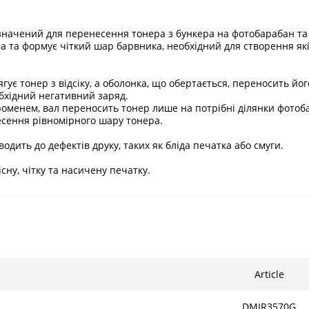
изначений для перенесення тонера з бункера на фотобарабан та
 та формує чіткий шар барвника, необхідний для створення які
ує тонер з відсіку, а оболонка, що обертається, переносить йо
бхідний негативний заряд.
оменем, вал переносить тонер лише на потрібні ділянки фотоб
есення рівномірного шару тонера.
одить до дефектів друку, таких як бліда печатка або смуги.
ну, чітку та насичену печатку.
Article
DMIR3570G