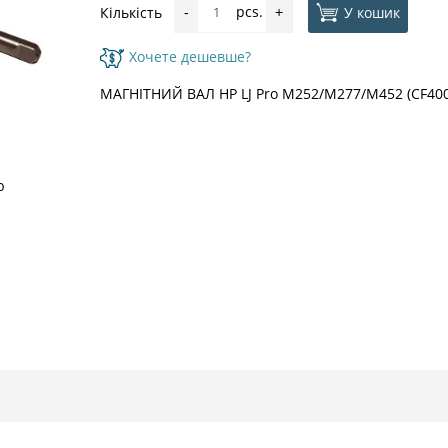
pcs.
У кошик
Кількість
-
+
Хочете дешевше?
МАГНІТНИЙ ВАЛ HP LJ Pro M252/M277/M452 (CF40
ю