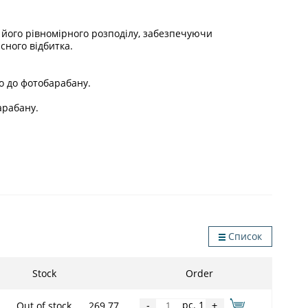
 його рівномірного розподілу, забезпечуючи
сного відбитка.
го до фотобарабану.
арабану.
Список
Stock
Order
pc. 1
Out of stock
269.77
-
+