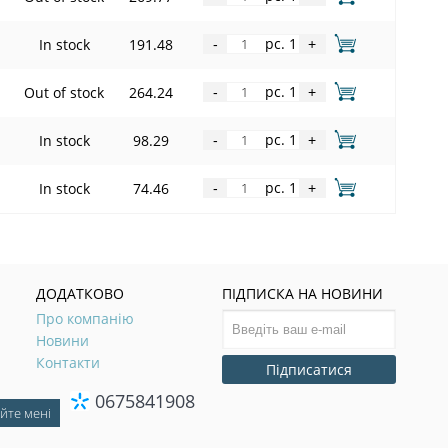
pc. 1
In stock
191.48
-
+
pc. 1
Out of stock
264.24
-
+
pc. 1
In stock
98.29
-
+
pc. 1
In stock
74.46
-
+
ДОДАТКОВО
ПІДПИСКА НА НОВИНИ
Про компанію
Новини
Контакти
Підписатися
0675841908