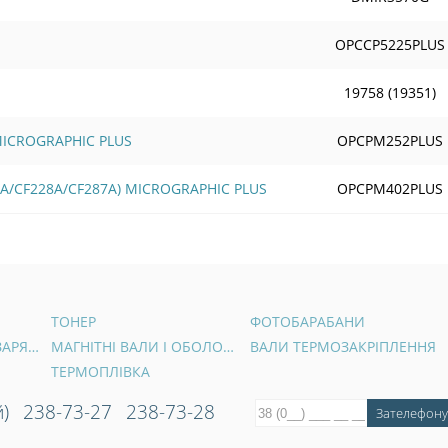
OPCCP5225PLUS
19758 (19351)
 MICROGRAPHIC PLUS
OPCPM252PLUS
6A/CF228A/CF287A) MICROGRAPHIC PLUS
OPCPM402PLUS
ТОНЕР
ФОТОБАРАБАНИ
ВАЛИ ПЕРВИННОГО ЗАРЯДУ
МАГНІТНІ ВАЛИ І ОБОЛОНКИ
ВАЛИ ТЕРМОЗАКРІПЛЕННЯ
ТЕРМОПЛІВКА
)
238-73-27
238-73-28