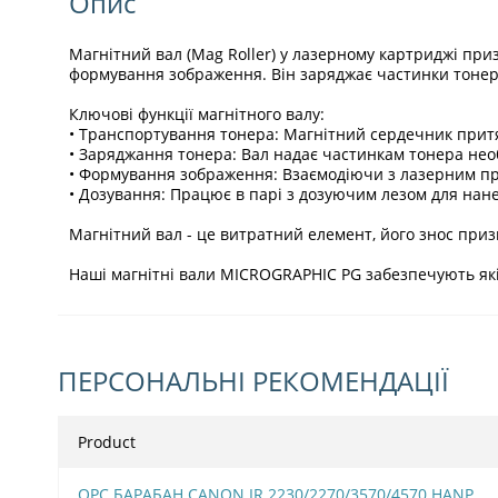
Опис
Магнітний вал (Mag Roller) у лазерному картриджі пр
формування зображення. Він заряджає частинки тонера
Ключові функції магнітного валу:
• Транспортування тонера: Магнітний сердечник притяг
• Заряджання тонера: Вал надає частинкам тонера нео
• Формування зображення: Взаємодіючи з лазерним пр
• Дозування: Працює в парі з дозуючим лезом для нан
Магнітний вал - це витратний елемент, його знос призв
Наші магнітні вали MICROGRAPHIC PG забезпечують якіс
ПЕРСОНАЛЬНІ РЕКОМЕНДАЦІЇ
Product
OPC БАРАБАН CANON IR 2230/2270/3570/4570 HANP