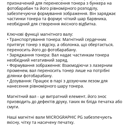
призначений для перенесення тонера з бункера на
фотобарабан та його рівномірного розподілу,
забезпечуючи формування зображення. Він заряджає
частинки тонера та формує чіткий шар барвника,
необхідний для створення якісного відбитка.
Ключові функції магнітного валу:
• Транспортування тонера: Магнітний сердечник
притягує тонер з відсіку, а оболонка, що обертається,
переносить його до фотобарабану.
• Заряджання тонера: Вал надає частинкам тонера
необхідний негативний заряд.
• Формування зображення: Взаємодіючи з лазерним
променем, вал переносить тонер лише на потрібні
ділянки фотобарабану.
• Дозування: Працює в парі з дозуючим лезом для
нанесення рівномірного шару тонера.
Магнітний вал - це витратний елемент, його знос
призводить до дефектів друку, таких як бліда печатка або
смуги.
Наші магнітні вали MICROGRAPHIC PG забезпечують
якісну, чітку та насичену печатку.