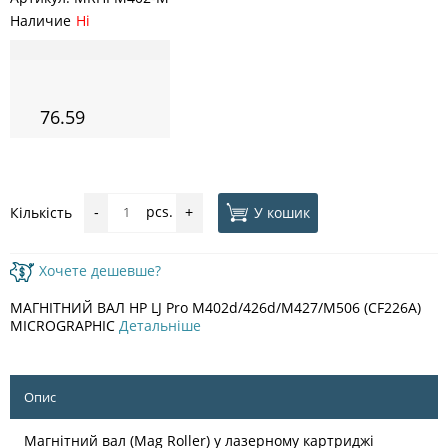
Наличие
Ні
76.59
pcs.
У кошик
Кількість
-
+
Хочете дешевше?
МАГНІТНИЙ ВАЛ HP LJ Pro M402d/426d/M427/M506 (CF226A)
MICROGRAPHIC
Детальніше
Опис
Магнітний вал (Mag Roller) у лазерному картриджі